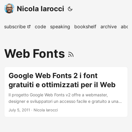
Nicola Iarocci
subscribe
code
speaking
bookshelf
archive
abou
Web Fonts
Google Web Fonts 2 i font
gratuiti e ottimizzati per il Web
Il progetto Google Web Fonts v2 offre a webmaster,
designer e sviluppatori un accesso facile e gratuito a una
ricca selezione di fonti tipografiche di qualità, ottimizzate
July 5, 2011
· Nicola Iarocci
per il web. Google sostiene che non ci dovrebbero essere
barriere finanziare per la costruzione di siti web, e che il
progetto Google Web Font contribuisce alla creazione di un