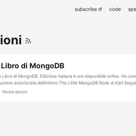
subscribe
code
spe
ioni
o Libro di MongoDB
o Libro di MongoDB, Edizione Italiana è ora disponibile online. Ho com
duzione autorizzata dell’ottimo The Little MongoDB Book di Karl Segui
ntre raccoglievo la documentazione per un nuovo progetto super-segret
· Nicola Iarocci
tengo un’ottima introduzione al mondo NoSQL in generale e naturalme
B. Il titolo italiano sarà Il Piccolo Libro di MongoDB. La traduzione
ccoli passi perché purtroppo o per fortuna di tempo libero ne ho po
ù o meno grossolanamente l’introduzione e il primo capitolo. Mi fare
icolare per quanto riguarda la revisione del testo. Se qualcuno vuol da
e fare delle pull request direttamente su GitHub (metodo preferibile