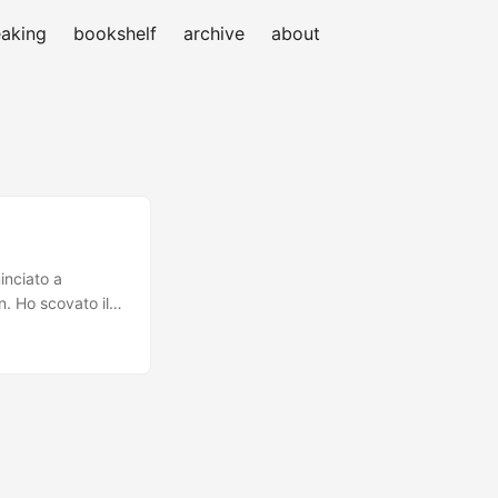
aking
bookshelf
archive
about
inciato a
n. Ho scovato il
o (!) a cui sto
nte al
 prosegue
co. Al momento
bbe comodo un po’
re una mano è il
), oppure