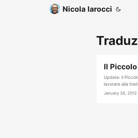
Nicola Iarocci
Traduz
Il Piccol
Update: il Piccol
lavorare alla tra
libro di Karl me
January 26, 2012
lavorando. Lo ri
fantastico MongoD
costante ma a pi
sono tradotti pi
di aiuto, in part
benvenuto: potet