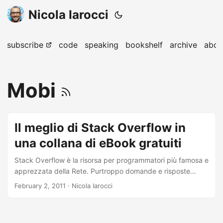
Nicola Iarocci
subscribe
code
speaking
bookshelf
archive
abou
Mobi
Il meglio di Stack Overflow in
una collana di eBook gratuiti
Stack Overflow è la risorsa per programmatori più famosa e
apprezzata della Rete. Purtroppo domande e risposte
pubblicate sul sito si succedono a un ritmo tale che è
February 2, 2011
· Nicola Iarocci
impossibile seguire gli aggiornamenti in tempo reale. Per
questo motivo la gran parte degli utenti (sottoscritto
incluso!) ricorre a Stack Overflow solo al momento del