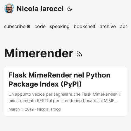
Nicola Iarocci
subscribe
code
speaking
bookshelf
archive
abou
Mimerender
Flask MimeRender nel Python
Package Index (PyPI)
Un appunto veloce per segnalare che Flask MimeRender, il
mio strumento RESTful per il rendering basato sul MIME
Media-Type delle richieste HTTP (JSON, XML, HTML,
March 1, 2012
· Nicola Iarocci
ecc.), è ora presente su PyPI, il Python Package Index
ufficiale. Tutto ciò significa che l’installazione di Flask
MimeRender su Windows, OSX e Linux è diventato più