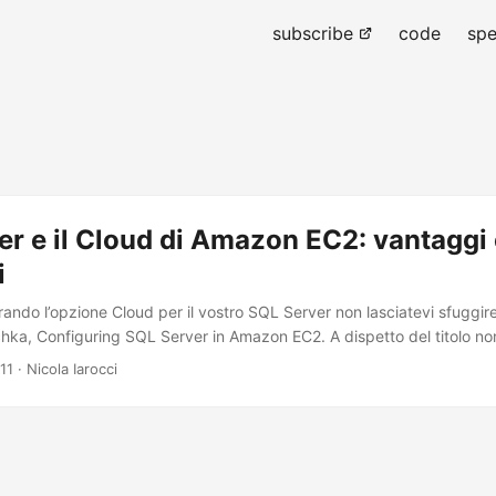
subscribe
code
spe
r e il Cloud di Amazon EC2: vantaggi 
i
ando l’opzione Cloud per il vostro SQL Server non lasciatevi sfuggire 
hka, Configuring SQL Server in Amazon EC2. A dispetto del titolo non 
na analisi accurata di vantaggi e svantaggi legati al deploy di un da
11
· Nicola Iarocci
ere dalla piattaforma adottata. Il cloud è robusto e affidabile. Il clou
bilità. Nel cloud, anche la cacca profuma di rose. In teoria queste a
orre darci dentro per trasformarle in realtà. Specialmente quando c’