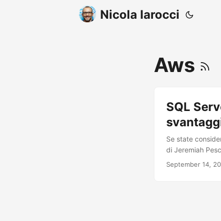
Nicola Iarocci
Aws
SQL Serve
svantagg
Se state consider
di Jeremiah Pesc
tutorial, ma di u
September 14, 20
Cloud, a prescind
problema di scala
corrette, ma occ
mezzo. ...