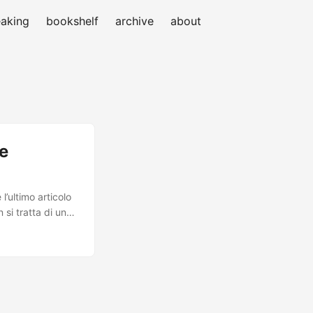
aking
bookshelf
archive
about
e
l’ultimo articolo
si tratta di un
tabase SQL nel
d risolve ogni
ffermazioni sono
è un database nel