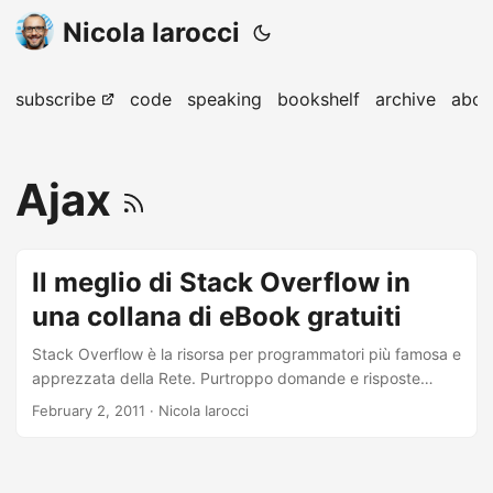
Nicola Iarocci
subscribe
code
speaking
bookshelf
archive
abou
Ajax
Il meglio di Stack Overflow in
una collana di eBook gratuiti
Stack Overflow è la risorsa per programmatori più famosa e
apprezzata della Rete. Purtroppo domande e risposte
pubblicate sul sito si succedono a un ritmo tale che è
February 2, 2011
· Nicola Iarocci
impossibile seguire gli aggiornamenti in tempo reale. Per
questo motivo la gran parte degli utenti (sottoscritto
incluso!) ricorre a Stack Overflow solo al momento del