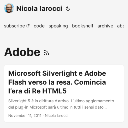
Nicola Iarocci
subscribe
code
speaking
bookshelf
archive
abou
Adobe
Microsoft Silverlight e Adobe
Flash verso la resa. Comincia
l’era di Re HTML5
Silverlight 5 è in dirittura d’arrivo. L’ultimo aggiornamento
del plug-in Microsoft sarà ultimo in tutti i sensi dato
che a quanto pare non ne seguiranno altri. A sostenerlo è
November 11, 2011
· Nicola Iarocci
ZD-Net per bocca di Mary-Jo Foley, di solito sempre ben
informata su quel che succede nei corridoi del gigante di