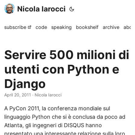
Nicola Iarocci
subscribe
code
speaking
bookshelf
archive
abou
Servire 500 milioni di
utenti con Python e
Django
April 20, 2011
· Nicola Iarocci
A PyCon 2011, la conferenza mondiale sul
linguaggio Python che si è conclusa da poco ad
Atlanta, gli ingegneri di DISQUS hanno
presentato una interessante relazione sulla loro