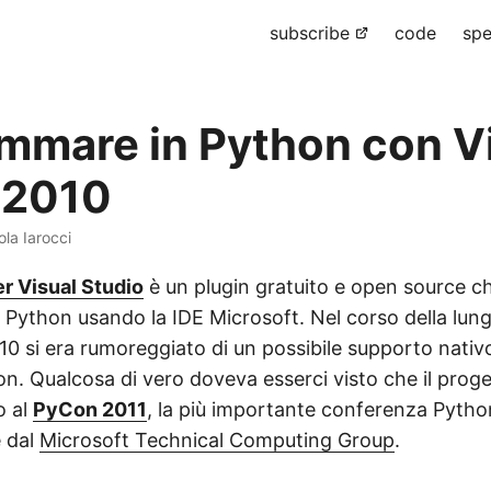
subscribe
code
spe
mmare in Python con V
 2010
ola Iarocci
r Visual Studio
è un plugin gratuito e open source c
Python usando la IDE Microsoft. Nel corso della lung
10 si era rumoreggiato di un possibile supporto nativo
on. Qualcosa di vero doveva esserci visto che il prog
o al
PyCon 2011
, la più importante conferenza Pyth
 dal
Microsoft Technical Computing Group
.