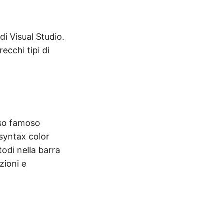
i Visual Studio.
cchi tipi di
eso famoso
(syntax color
todi nella barra
zioni e