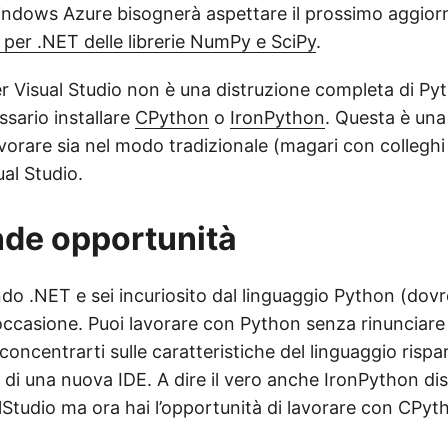
Windows Azure bisognerà aspettare il prossimo aggio
 per .NET delle librerie NumPy e SciPy
.
r Visual Studio non è una distruzione completa di Py
ario installare
CPython
o
IronPython
. Questa è una
vorare sia nel modo tradizionale (magari con colleghi 
ual Studio.
de opportunità
do .NET e sei incuriosito dal linguaggio Python (dovre
 occasione. Puoi lavorare con Python senza rinunciare
 concentrarti sulle caratteristiche del linguaggio risp
 di una nuova IDE. A dire il vero anche IronPython di
lStudio ma ora hai l’opportunità di lavorare con CPyth