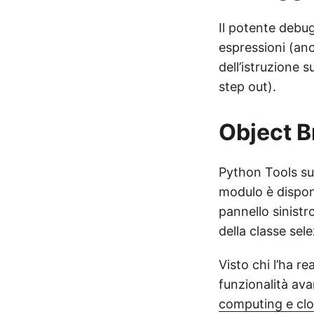
Il potente debug
espressioni (anc
dell’istruzione s
step out).
Object 
Python Tools sup
modulo è disponib
pannello sinistro
della classe sel
Visto chi l’ha r
funzionalità ava
computing e cl