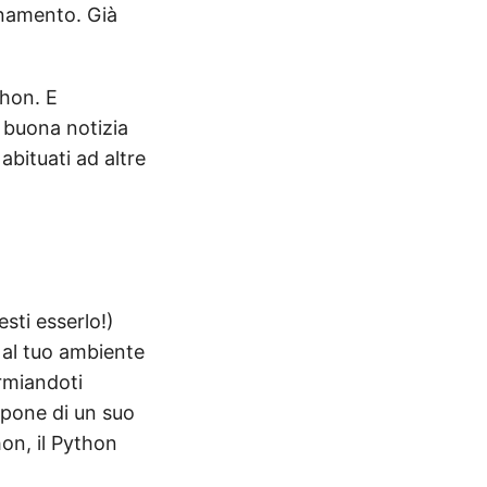
rnamento. Già
thon. E
 buona notizia
abituati ad altre
sti esserlo!)
 al tuo ambiente
armiandoti
spone di un suo
on, il Python