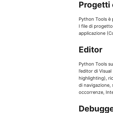
Progetti
Python Tools è p
I file di proge
applicazione (C
Editor
Python Tools su
l’editor di Visu
highlighting), r
di navigazione, 
occorrenze, Inte
Debugge