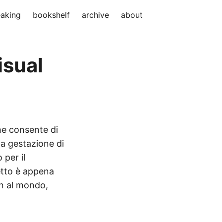
aking
bookshelf
archive
about
isual
he consente di
a gestazione di
 per il
etto è appena
on al mondo,