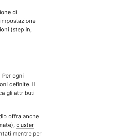
ione di
i, impostazione
ioni (step in,
. Per ogni
ni definite. Il
 gli attributi
udio offra anche
imate),
cluster
ntati mentre per