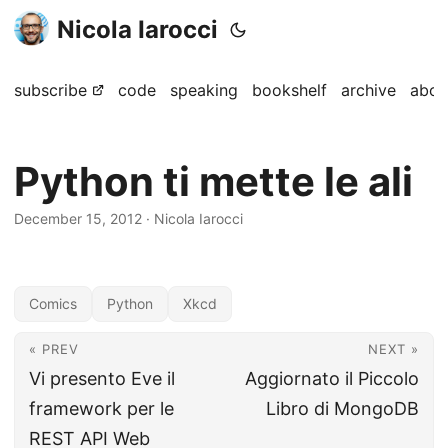
Nicola Iarocci
subscribe
code
speaking
bookshelf
archive
abou
Python ti mette le ali
December 15, 2012
· Nicola Iarocci
Comics
Python
Xkcd
« PREV
NEXT »
Vi presento Eve il
Aggiornato il Piccolo
framework per le
Libro di MongoDB
REST API Web