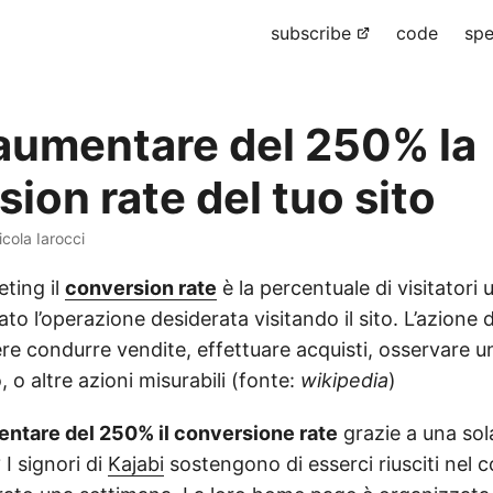
subscribe
code
spe
umentare del 250% la
ion rate del tuo sito
icola Iarocci
ting il
conversion rate
è la percentuale di visitatori 
to l’operazione desiderata visitando il sito. L’azione 
re condurre vendite, effettuare acquisti, osservare u
, o altre azioni misurabili (fonte:
wikipedia
)
ntare del 250% il conversione rate
grazie a una sol
 I signori di
Kajabi
sostengono di esserci riusciti nel c