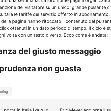
ato una settimana. La loro home page è organizzata
tenzione del visitatore su un unico, grande pulsante che
sultare le tariffe del servizio offerto in abbonamento
to della pagina hanno ritoccato il contenuto del pulsan
click ottenuti in un dato periodo di tempo. Il ciclo è s
ogni volta con un testo diverso. Ecco come è andata:
anza del giusto messaggio
 prudenza non guasta
eting
porta in Italia i guru di
Eric Meyer aggiorna il 