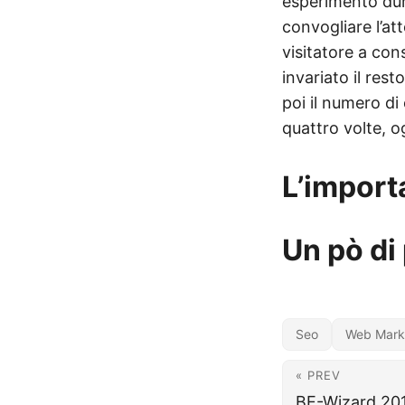
esperimento dur
convogliare l’at
visitatore a con
invariato il res
poi il numero di 
quattro volte, 
L’import
Un pò di
Seo
Web Mark
« PREV
BE-Wizard 2011 