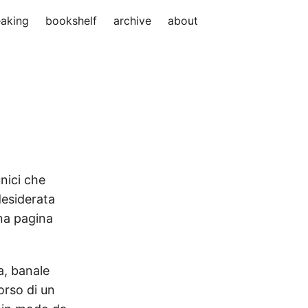
aking
bookshelf
archive
about
unici che
desiderata
na pagina
a, banale
orso di un