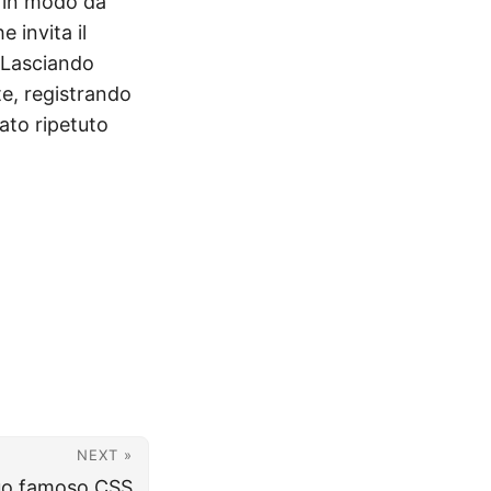
 in modo da
 invita il
. Lasciando
te, registrando
tato ripetuto
NEXT »
suo famoso CSS