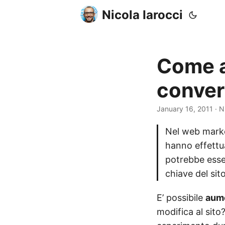
Nicola Iarocci
Come a
convers
January 16, 2011
· N
Nel web marke
hanno effettua
potrebbe esse
chiave del sito
E’ possibile
aume
modifica al sito?